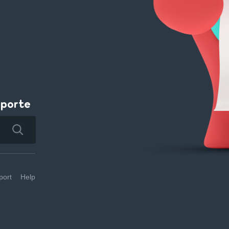
pporte
ort
Help